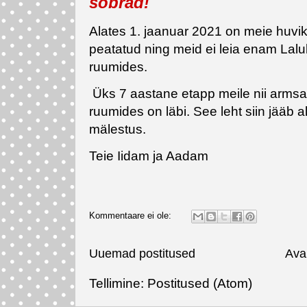
sõbrad!
Alates 1. jaanuar 2021 on meie huvik
peatatud ning meid ei leia enam Lal
ruumides.
Üks 7 aastane etapp meile nii arms
ruumides on läbi. See leht siin jääb al
mälestus.
Teie Iidam ja Aadam
Kommentaare ei ole:
Uuemad postitused
Ava
Tellimine:
Postitused (Atom)