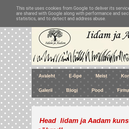
This site uses cookies from Google to deliver its servic
are shared with Google along with performance and secu
statistics, and to detect and address abuse.
Avaleht
E-õpe
Meist
Kon
Galerii
Blogi
Pood
Firm
Head Iidam ja Aadam kunst