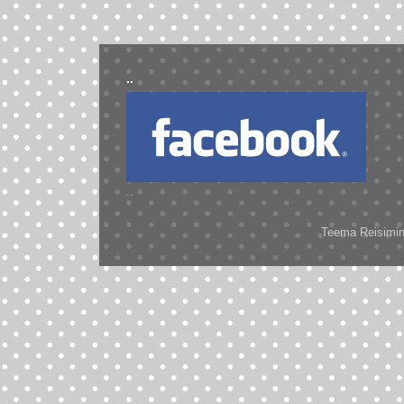
..
..
Teema Reisimine