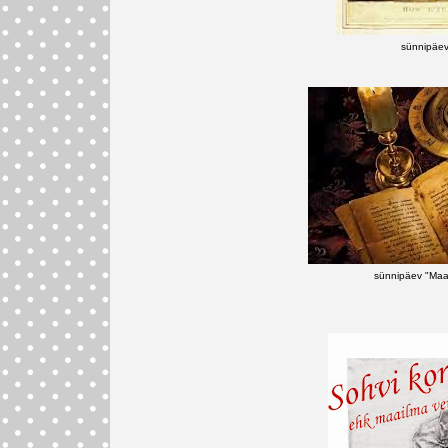
sünnipäev
sünnipäev "Maa