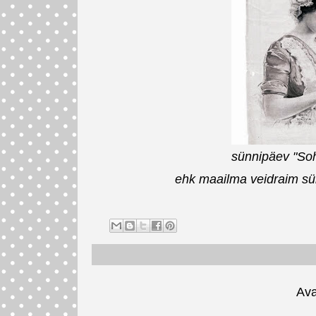
sünnipäev "Soh
ehk maailma veidraim sü
Ava