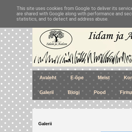
This site uses cookies from Google to deliver its servic
are shared with Google along with performance and secu
statistics, and to detect and address abuse.
Avaleht
E-õpe
Meist
Kon
Galerii
Blogi
Pood
Firm
Galerii