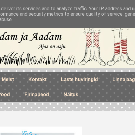
deliver its services and to analyze traffic. Your IP address and 
formance and security metrics to ensure quality of service, gen
abuse.
Meist
Kontakt
Laste huviringid
Linnalaag
Pood
Firmapeod
Näitus