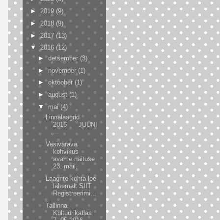
►
2019
(9)
►
2018
(9)
►
2017
(13)
▼
2016
(12)
►
detsember
(3)
►
november
(1)
►
oktoober
(1)
►
august
(1)
▼
mai
(4)
Linnalaagrid
2016 JUUNI
...
Vesivärava
kohvikus
avame näituse
23. mail.
Laagrite kohta loe
lähemalt SIIT
Registreerimi...
Tallinna
Kultuurikatlas