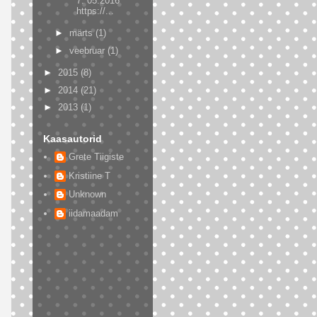
7. 05.2016
https://...
►
märts
(1)
►
veebruar
(1)
►
2015
(8)
►
2014
(21)
►
2013
(1)
Kaasautorid
Grete Tiigiste
Kristiine T
Unknown
iidamaadam