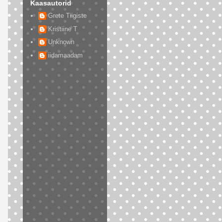
Kaasautorid
Grete Tiigiste
Kristiine T
Unknown
iidamaadam