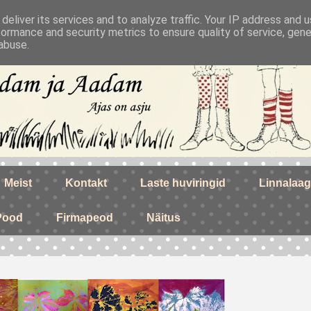
deliver its services and to analyze traffic. Your IP address and 
formance and security metrics to ensure quality of service, gen
abuse.
Meist
Kontakt
Laste huviringid
Linnalaag
Pood
Firmapeod
Näitus