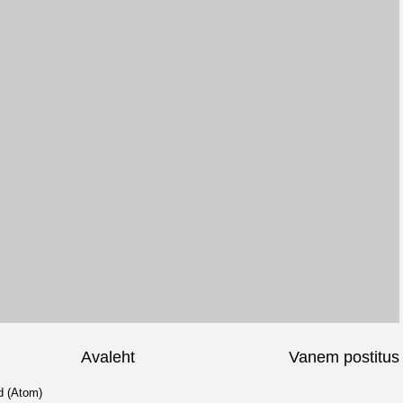
Avaleht
Vanem postitus
d (Atom)