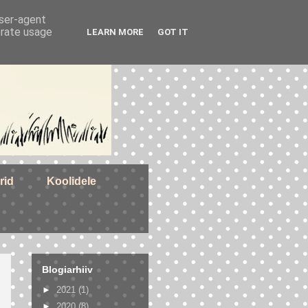
user-agent
erate usage
LEARN MORE
GOT IT
rid
Koolidele
Blogiarhiiv
►
2021
(1)
►
2020
(8)