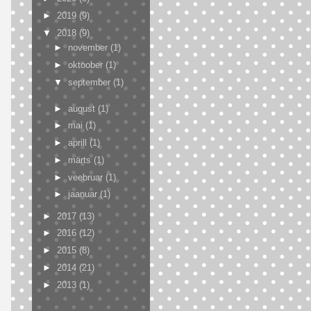
►
2019
(9)
▼
2018
(9)
►
november
(1)
►
oktoober
(1)
▼
september
(1)
►
august
(1)
►
mai
(1)
►
aprill
(1)
►
märts
(1)
►
veebruar
(1)
►
jaanuar
(1)
►
2017
(13)
►
2016
(12)
►
2015
(8)
►
2014
(21)
►
2013
(1)