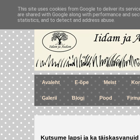
This site uses cookies from Google to deliver its servic
are shared with Google along with performance and secu
statistics, and to detect and address abuse.
Avaleht
E-õpe
Meist
Kon
Galerii
Blogi
Pood
Firm
Kutsume lapsi ja ka täiskasvanui