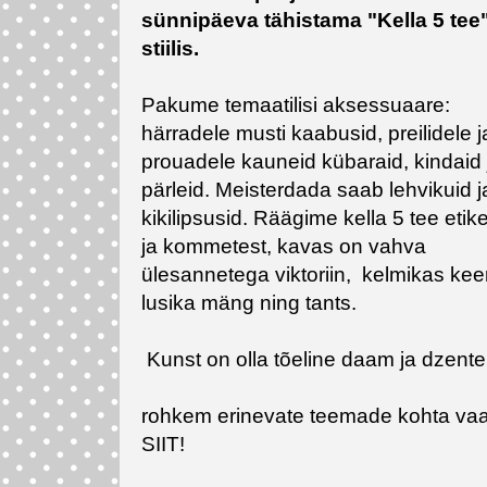
sünnipäeva tähistama "Kella 5 tee
stiilis.
Pakume temaatilisi aksessuaare:
härradele musti kaabusid, preilidele j
prouadele kauneid kübaraid, kindaid 
pärleid. Meisterdada saab lehvikuid j
kikilipsusid. Räägime kella 5 tee etike
ja kommetest, kavas on vahva
ülesannetega viktoriin, kelmikas kee
lusika mäng ning tants.
Kunst on olla tõeline daam ja dzent
rohkem erinevate teemade kohta va
SIIT!